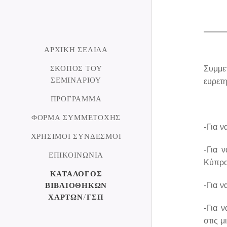
σε
ΑΡΧΙΚΉ ΣΕΛΊΔΑ
ΣΚΟΠΌΣ ΤΟΥ
Συμμε
ΣΕΜΙΝΑΡΊΟΥ
ευρετ
ΠΡΌΓΡΑΜΜΑ
ΦΌΡΜΑ ΣΥΜΜΕΤΟΧΉΣ
-Για 
ΧΡΉΣΙΜΟΙ ΣΎΝΔΕΣΜΟΙ
-Για 
ΕΠΙΚΟΙΝΩΝΊΑ
Κύπρο
ΚΑΤΆΛΟΓΟΣ
ΒΙΒΛΙΟΘΗΚΏΝ
-Για ν
ΧΑΡΤΏΝ/ΓΣΠ
-Για 
στις μ